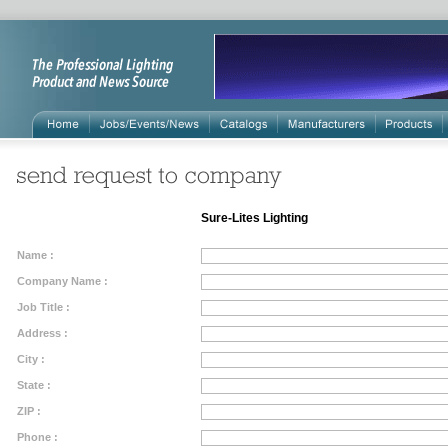
Sure-Lites Lighting
Name :
Company Name :
Job Title :
Address :
City :
State :
ZIP :
Phone :